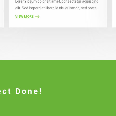
Lorem ipsum dolor sit amet, consectetur adipiscing
elit. Sed imperdiet libero id nisi euismod, sed porta
est consectetur. Vestibulum auctor felis eget orci
VIEW MORE
semper vestibulum. Pellentesque ultricies nibh
gravida, accumsan libero luctus, molestie nunc. In
nibh ipsum, blandit id faucibus ac, finibus vitae dui.
ect Done!