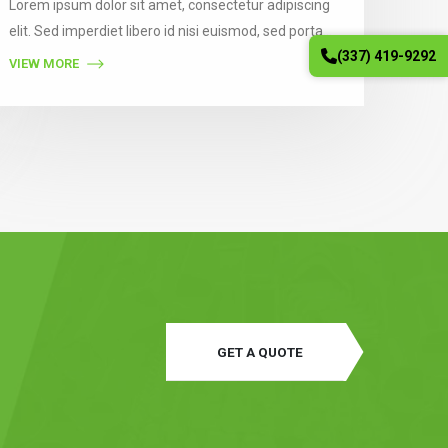
Lorem ipsum dolor sit amet, consectetur adipiscing
elit. Sed imperdiet libero id nisi euismod, sed porta
(337) 419-9292
est consectetur. Vestibulum auctor felis eget orci
VIEW MORE
semper vestibulum. Pellentesque ultricies nibh
gravida, accumsan libero luctus, molestie nunc. In
nibh ipsum, blandit id faucibus ac, finibus vitae dui.
GET A QUOTE