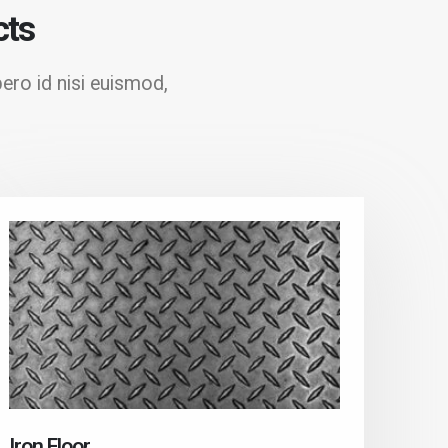
cts
bero id nisi euismod,
Iron Floor