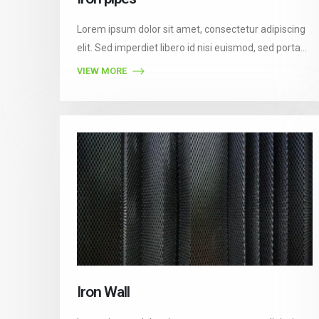
Lorem ipsum dolor sit amet, consectetur adipiscing
elit. Sed imperdiet libero id nisi euismod, sed porta
est consectetur. Vestibulum auctor felis eget orci
VIEW MORE
semper vestibulum. Pellentesque ultricies nibh
gravida, accumsan libero luctus, molestie nunc. In
nibh ipsum, blandit id faucibus ac, finibus vitae dui.
Iron Wall