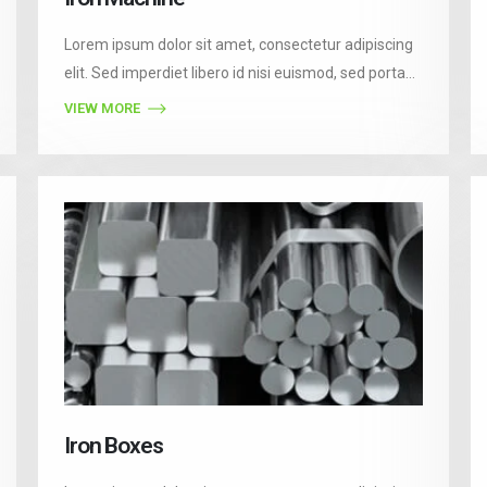
Lorem ipsum dolor sit amet, consectetur adipiscing
elit. Sed imperdiet libero id nisi euismod, sed porta
est consectetur. Vestibulum auctor felis eget orci
VIEW MORE
semper vestibulum. Pellentesque ultricies nibh
gravida, accumsan libero luctus, molestie nunc. In
nibh ipsum, blandit id faucibus ac, finibus vitae dui.
Iron Boxes