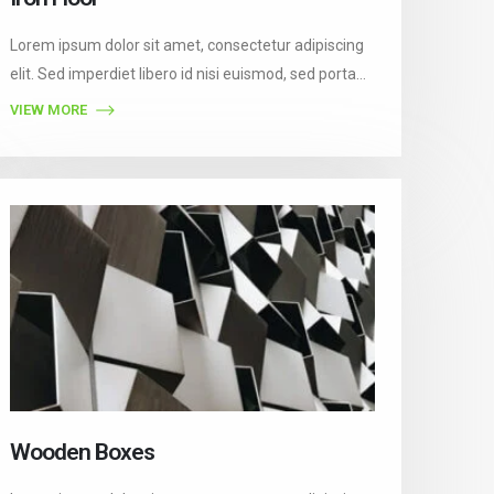
Lorem ipsum dolor sit amet, consectetur adipiscing
elit. Sed imperdiet libero id nisi euismod, sed porta
est consectetur. Vestibulum auctor felis eget orci
VIEW MORE
semper vestibulum. Pellentesque ultricies nibh
gravida, accumsan libero luctus, molestie nunc. In
nibh ipsum, blandit id faucibus ac, finibus vitae dui.
Wooden Boxes