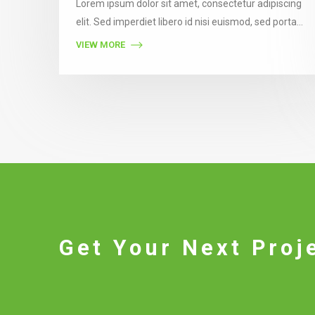
Lorem ipsum dolor sit amet, consectetur adipiscing
elit. Sed imperdiet libero id nisi euismod, sed porta
est consectetur. Vestibulum auctor felis eget orci
VIEW MORE
semper vestibulum. Pellentesque ultricies nibh
gravida, accumsan libero luctus, molestie nunc. In
nibh ipsum, blandit id faucibus ac, finibus vitae dui.
Get Your Next Proj