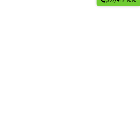
(337) 419-9292